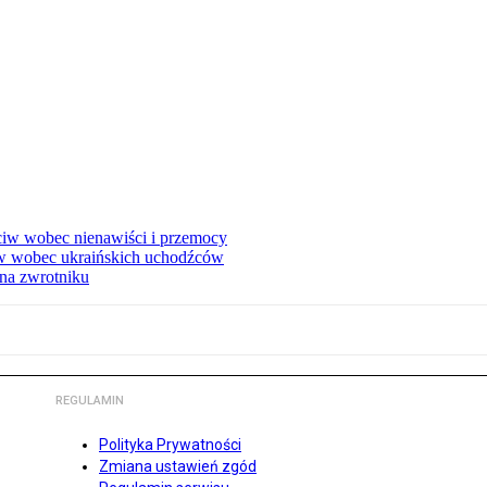
eciw wobec nienawiści i przemocy
w wobec ukraińskich uchodźców
na zwrotniku
REGULAMIN
Polityka Prywatności
Zmiana ustawień zgód