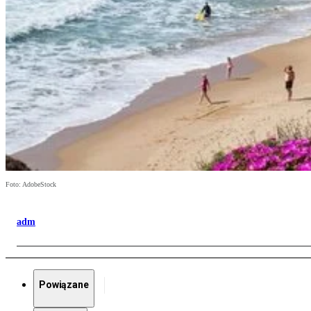
Foto: AdobeStock
adm
Powiązane