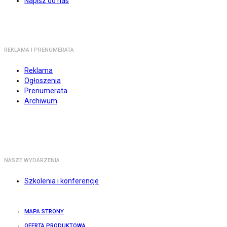
Napisz do nas
REKLAMA I PRENUMERATA
Reklama
Ogłoszenia
Prenumerata
Archiwum
NASZE WYDARZENIA
Szkolenia i konferencje
MAPA STRONY
OFERTA PRODUKTOWA