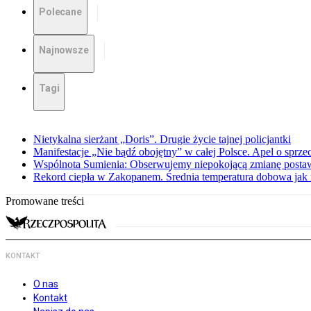
Polecane
Najnowsze
Tagi
Nietykalna sierżant „Doris”. Drugie życie tajnej policjantki
Manifestacje „Nie bądź obojętny” w całej Polsce. Apel o sprz
Wspólnota Sumienia: Obserwujemy niepokojącą zmianę posta
Rekord ciepła w Zakopanem. Średnia temperatura dobowa jak 
Promowane treści
KONTAKT
O nas
Kontakt