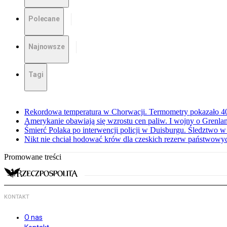
Polecane
Najnowsze
Tagi
Rekordowa temperatura w Chorwacji. Termometry pokazało 40 
Amerykanie obawiają się wzrostu cen paliw. I wojny o Grenla
Śmierć Polaka po interwencji policji w Duisburgu. Śledztwo 
Nikt nie chciał hodować krów dla czeskich rezerw państwowyc
Promowane treści
KONTAKT
O nas