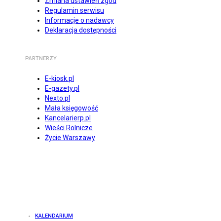
Zmiana ustawień zgód
Regulamin serwisu
Informacje o nadawcy
Deklaracja dostępności
PARTNERZY
E-kiosk.pl
E-gazety.pl
Nexto.pl
Mała księgowość
Kancelarierp.pl
Wieści Rolnicze
Życie Warszawy
KALENDARIUM