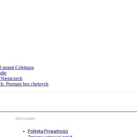
stopni Celsjusza
ndię
w Niemczech
h. Przetarg bez chętnych
REGULAMIN
Polityka Prywatności