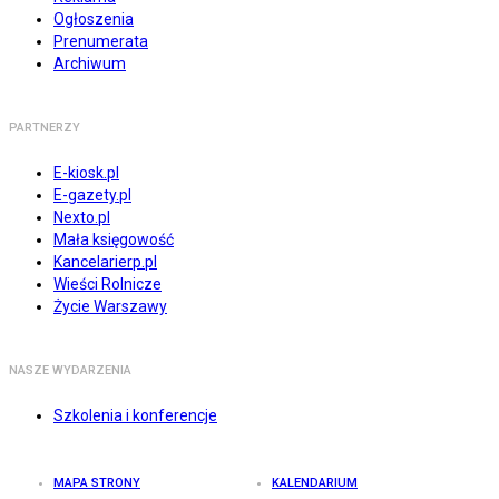
Ogłoszenia
Prenumerata
Archiwum
PARTNERZY
E-kiosk.pl
E-gazety.pl
Nexto.pl
Mała księgowość
Kancelarierp.pl
Wieści Rolnicze
Życie Warszawy
NASZE WYDARZENIA
Szkolenia i konferencje
MAPA STRONY
KALENDARIUM