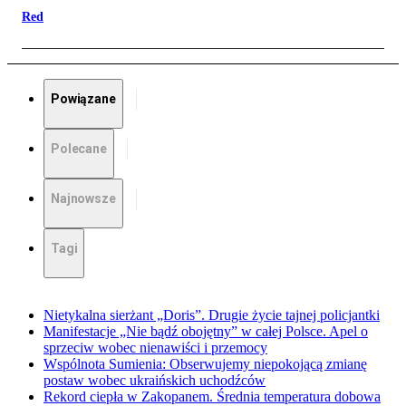
Red
Powiązane
Polecane
Najnowsze
Tagi
Nietykalna sierżant „Doris”. Drugie życie tajnej policjantki
Manifestacje „Nie bądź obojętny” w całej Polsce. Apel o
sprzeciw wobec nienawiści i przemocy
Wspólnota Sumienia: Obserwujemy niepokojącą zmianę
postaw wobec ukraińskich uchodźców
Rekord ciepła w Zakopanem. Średnia temperatura dobowa