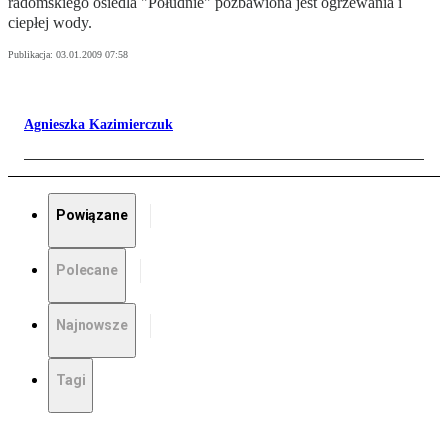
radomskiego osiedla "Południe" pozbawiona jest ogrzewania i
ciepłej wody.
Publikacja:
03.01.2009 07:58
Agnieszka Kazimierczuk
Powiązane
Polecane
Najnowsze
Tagi