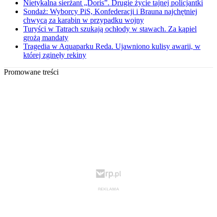
Nietykalna sierżant „Doris”. Drugie życie tajnej policjantki
Sondaż: Wyborcy PiS, Konfederacji i Brauna najchętniej
chwycą za karabin w przypadku wojny
Turyści w Tatrach szukają ochłody w stawach. Za kąpiel
grożą mandaty
Tragedia w Aquaparku Reda. Ujawniono kulisy awarii, w
której zginęły rekiny
Promowane treści