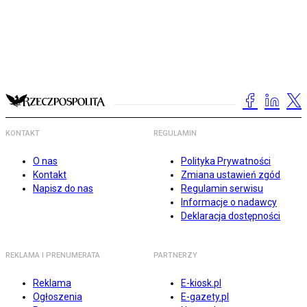
KONTAKT
REGULAMIN
O nas
Polityka Prywatności
Kontakt
Zmiana ustawień zgód
Napisz do nas
Regulamin serwisu
Informacje o nadawcy
Deklaracja dostępności
REKLAMA I PRENUMERATA
PARTNERZY
Reklama
E-kiosk.pl
Ogłoszenia
E-gazety.pl