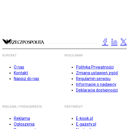
KONTAKT
REGULAMIN
O nas
Polityka Prywatności
Kontakt
Zmiana ustawień zgód
Napisz do nas
Regulamin serwisu
Informacje o nadawcy
Deklaracja dostępności
REKLAMA I PRENUMERATA
PARTNERZY
Reklama
E-kiosk.pl
Ogłoszenia
E-gazety.pl