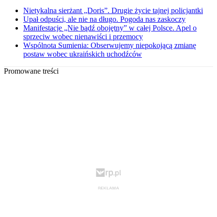
Nietykalna sierżant „Doris”. Drugie życie tajnej policjantki
Upał odpuści, ale nie na długo. Pogoda nas zaskoczy
Manifestacje „Nie bądź obojętny” w całej Polsce. Apel o
sprzeciw wobec nienawiści i przemocy
Wspólnota Sumienia: Obserwujemy niepokojącą zmianę
postaw wobec ukraińskich uchodźców
Promowane treści