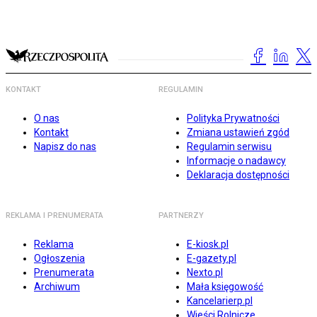
KONTAKT
REGULAMIN
O nas
Polityka Prywatności
Kontakt
Zmiana ustawień zgód
Napisz do nas
Regulamin serwisu
Informacje o nadawcy
Deklaracja dostępności
REKLAMA I PRENUMERATA
PARTNERZY
Reklama
E-kiosk.pl
Ogłoszenia
E-gazety.pl
Prenumerata
Nexto.pl
Archiwum
Mała księgowość
Kancelarierp.pl
Wieści Rolnicze