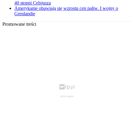
40 stopni Celsjusza
Amerykanie obawiają się wzrostu cen paliw. I wojny o
Grenlandię
Promowane treści