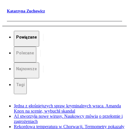
Katarzyna Zuchowicz
Powiązane
Polecane
Najnowsze
Tagi
Jedna z głośniejszych spraw kryminalnych wraca. Amanda
Knox na scenie, wybuchł skandal
AI stworzyła nowe wirusy. Naukowcy mówią o przełomie i
zagrożeniach
Rekordowa temperatura w Chorwacji. Termometry pokazały