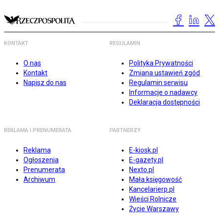
KONTAKT
REGULAMIN
O nas
Polityka Prywatności
Kontakt
Zmiana ustawień zgód
Napisz do nas
Regulamin serwisu
Informacje o nadawcy
Deklaracja dostępności
REKLAMA I PRENUMERATA
PARTNERZY
Reklama
E-kiosk.pl
Ogłoszenia
E-gazety.pl
Prenumerata
Nexto.pl
Archiwum
Mała księgowość
Kancelarierp.pl
Wieści Rolnicze
Życie Warszawy