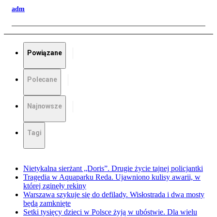
adm
Powiązane
Polecane
Najnowsze
Tagi
Nietykalna sierżant „Doris”. Drugie życie tajnej policjantki
Tragedia w Aquaparku Reda. Ujawniono kulisy awarii, w
której zginęły rekiny
Warszawa szykuje się do defilady. Wisłostrada i dwa mosty
będą zamknięte
Setki tysięcy dzieci w Polsce żyją w ubóstwie. Dla wielu