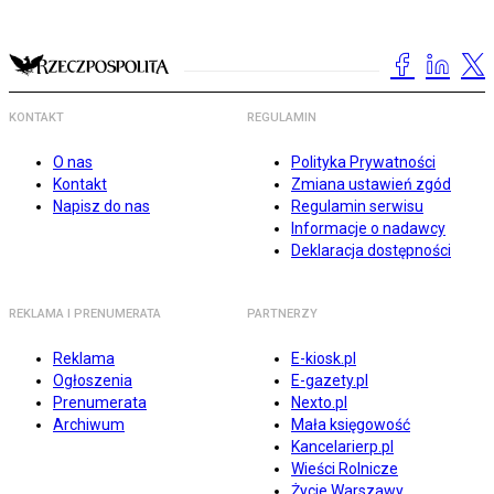
KONTAKT
REGULAMIN
O nas
Polityka Prywatności
Kontakt
Zmiana ustawień zgód
Napisz do nas
Regulamin serwisu
Informacje o nadawcy
Deklaracja dostępności
REKLAMA I PRENUMERATA
PARTNERZY
Reklama
E-kiosk.pl
Ogłoszenia
E-gazety.pl
Prenumerata
Nexto.pl
Archiwum
Mała księgowość
Kancelarierp.pl
Wieści Rolnicze
Życie Warszawy