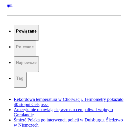
qm
Powiązane
Polecane
Najnowsze
Tagi
Rekordowa temperatura w Chorwacji. Termometry pokazało
40 stopni Celsjusza
Amerykanie obawiają się wzrostu cen paliw. I wojny o
Grenlandię
Śmierć Polaka po interwencji policji w Duisburgu. Śledztwo
w Niemczech