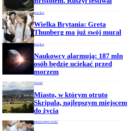
Bristolem. Ruszył festiwal
NAUKA
Wielka Brytania: Greta
Thunberg ma już swój mural
NAUKA
Naukowcy alarmują: 187 mln
osób będzie uciekać przed
morzem
ŚWIAT
Miasto, w którym otruto
Skripala, najlepszym miejscem
do życia
PRZESTĘPCZOŚĆ