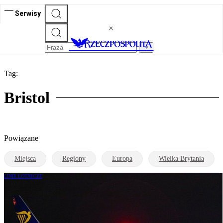
Serwisy
Tag:
Bristol
Powiązane
Miejsca
Regiony
Europa
Wielka Brytania
LINIE LOTNICZE
Kolejny pasażer Ryanaira skazany. 10
miesięcy więzienia za „niewybaczalne
zachowanie”