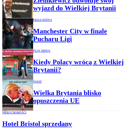
Ziemkiewicz odwołuje swój
wyjazd do Wielkiej Brytanii
PIŁKA NOŻNA
Manchester City w finale
Pucharu Ligi
PLUS MINUS
Kiedy Polacy wrócą z Wielkiej
Brytanii?
ŚWIAT
Wielka Brytania blisko
opuszczenia UE
NIERUCHOMOŚCI
Hotel Bristol sprzedany