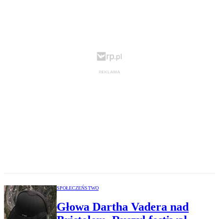
SPOŁECZEŃSTWO
Głowa Dartha Vadera nad