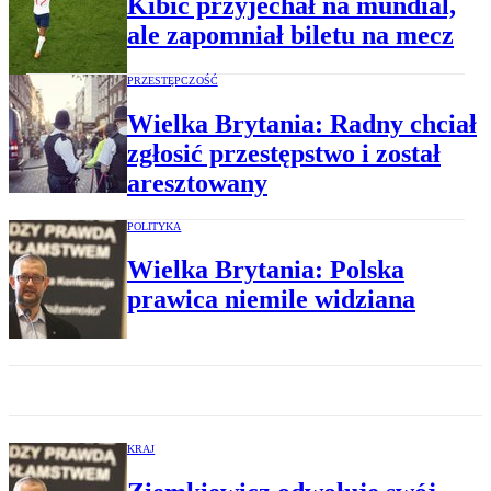
Kibic przyjechał na mundial,
ale zapomniał biletu na mecz
PRZESTĘPCZOŚĆ
Wielka Brytania: Radny chciał
zgłosić przestępstwo i został
aresztowany
POLITYKA
Wielka Brytania: Polska
prawica niemile widziana
KRAJ