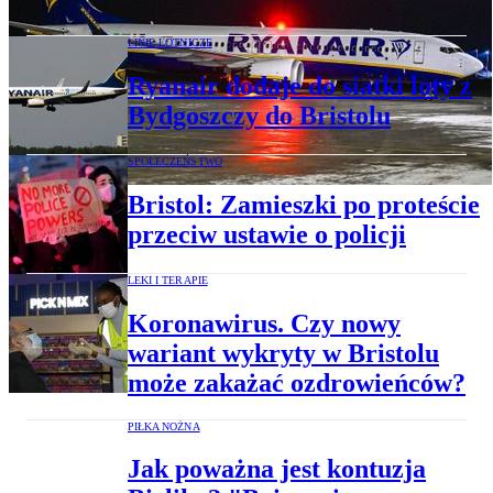
LINIE LOTNICZE
Ryanair dodaje do siatki loty z
Bydgoszczy do Bristolu
SPOŁECZEŃSTWO
Bristol: Zamieszki po proteście
przeciw ustawie o policji
LEKI I TERAPIE
Koronawirus. Czy nowy
wariant wykryty w Bristolu
może zakażać ozdrowieńców?
PIŁKA NOŻNA
Jak poważna jest kontuzja