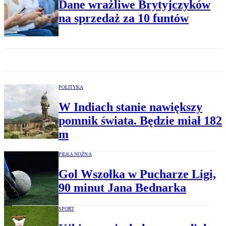
Dane wrażliwe Brytyjczyków
na sprzedaż za 10 funtów
POLITYKA
W Indiach stanie nawiększy
pomnik świata. Będzie miał 182
m
PIŁKA NOŻNA
Gol Wszołka w Pucharze Ligi,
90 minut Jana Bednarka
SPORT