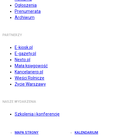
Ogłoszenia
Prenumerata
Archiwum
PARTNERZY
E-kiosk.pl
E-gazety.pl
Nexto.pl
Mała księgowość
Kancelarierp.pl
Wieści Rolnicze
Życie Warszawy
NASZE WYDARZENIA
Szkolenia i konferencje
MAPA STRONY
KALENDARIUM