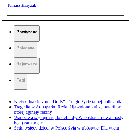
Tomasz Krzyżak
Powiązane
Polecane
Najnowsze
Tagi
Nietykalna sierżant „Doris”. Drugie życie tajnej policjantki
Tragedia w Aquaparku Reda. Ujawniono kulisy awarii, w
której zginęły rekiny
Warszawa szykuje się do defilady. Wisłostrada i dwa mosty
będą zamknięte
Setki tysięcy dzieci w Polsce żyją w ubóstwie. Dla wielu