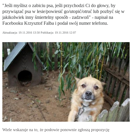
"Jeśli myślisz o zabiciu psa, jeśli przychodzi Ci do głowy, by
przywiązać psa w lesie/powiesić go/utopić/otruć lub pozbyć się w
jakikolwiek inny śmiertelny sposób - zadzwoń" - napisał na
Facebooku Krzysztof Falba i podał swój numer telefonu.
Aktualizacja:
19.11.2016 13:50
Publikacja:
19.11.2016 12:07
Wiele wskazuje na to, że posłowie ponownie zgłoszą propozycję