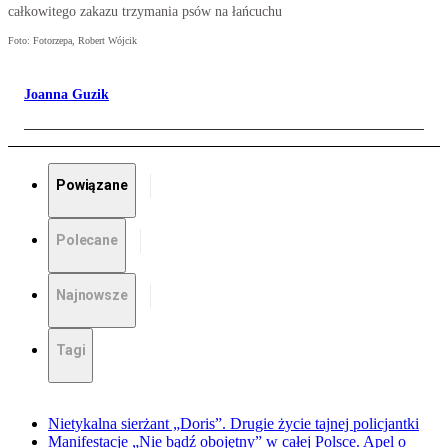
całkowitego zakazu trzymania psów na łańcuchu
Foto: Fotorzepa, Robert Wójcik
Joanna Guzik
Powiązane
Polecane
Najnowsze
Tagi
Nietykalna sierżant „Doris”. Drugie życie tajnej policjantki
Manifestacje „Nie bądź obojętny” w całej Polsce. Apel o