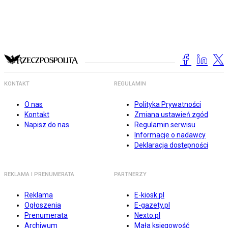
KONTAKT
REGULAMIN
O nas
Polityka Prywatności
Kontakt
Zmiana ustawień zgód
Napisz do nas
Regulamin serwisu
Informacje o nadawcy
Deklaracja dostępności
REKLAMA I PRENUMERATA
PARTNERZY
Reklama
E-kiosk.pl
Ogłoszenia
E-gazety.pl
Prenumerata
Nexto.pl
Archiwum
Mała księgowość