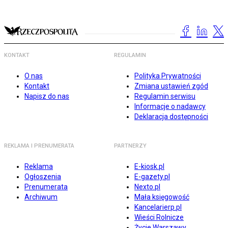
KONTAKT
REGULAMIN
O nas
Polityka Prywatności
Kontakt
Zmiana ustawień zgód
Napisz do nas
Regulamin serwisu
Informacje o nadawcy
Deklaracja dostępności
REKLAMA I PRENUMERATA
PARTNERZY
Reklama
E-kiosk.pl
Ogłoszenia
E-gazety.pl
Prenumerata
Nexto.pl
Archiwum
Mała księgowość
Kancelarierp.pl
Wieści Rolnicze
Życie Warszawy