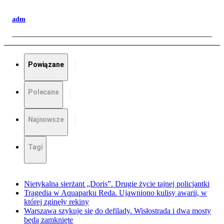
adm
Powiązane
Polecane
Najnowsze
Tagi
Nietykalna sierżant „Doris”. Drugie życie tajnej policjantki
Tragedia w Aquaparku Reda. Ujawniono kulisy awarii, w
której zginęły rekiny
Warszawa szykuje się do defilady. Wisłostrada i dwa mosty
będą zamknięte