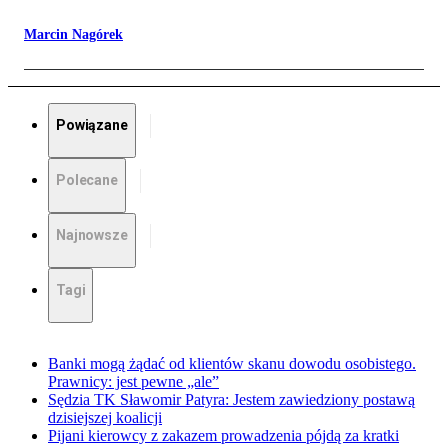
Marcin Nagórek
Powiązane
Polecane
Najnowsze
Tagi
Banki mogą żądać od klientów skanu dowodu osobistego.
Prawnicy: jest pewne „ale”
Sędzia TK Sławomir Patyra: Jestem zawiedziony postawą
dzisiejszej koalicji
Pijani kierowcy z zakazem prowadzenia pójdą za kratki