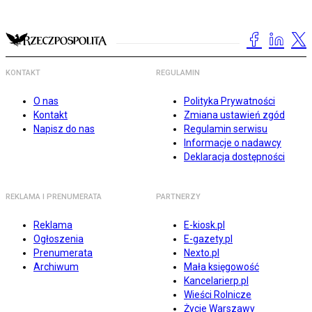
KONTAKT
REGULAMIN
O nas
Polityka Prywatności
Kontakt
Zmiana ustawień zgód
Napisz do nas
Regulamin serwisu
Informacje o nadawcy
Deklaracja dostępności
REKLAMA I PRENUMERATA
PARTNERZY
Reklama
E-kiosk.pl
Ogłoszenia
E-gazety.pl
Prenumerata
Nexto.pl
Archiwum
Mała księgowość
Kancelarierp.pl
Wieści Rolnicze
Życie Warszawy