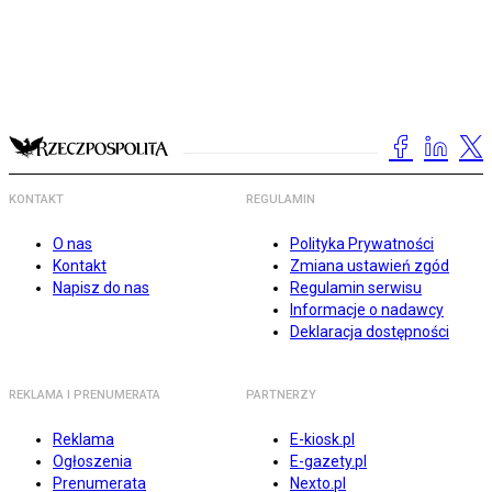
KONTAKT
REGULAMIN
O nas
Polityka Prywatności
Kontakt
Zmiana ustawień zgód
Napisz do nas
Regulamin serwisu
Informacje o nadawcy
Deklaracja dostępności
REKLAMA I PRENUMERATA
PARTNERZY
Reklama
E-kiosk.pl
Ogłoszenia
E-gazety.pl
Prenumerata
Nexto.pl