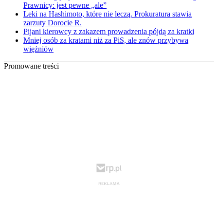
Prawnicy: jest pewne „ale”
Leki na Hashimoto, które nie leczą. Prokuratura stawia
zarzuty Dorocie R.
Pijani kierowcy z zakazem prowadzenia pójdą za kratki
Mniej osób za kratami niż za PiS, ale znów przybywa
więźniów
Promowane treści