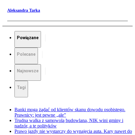
Aleksandra Tarka
Powiązane
Polecane
Najnowsze
Tagi
Banki mogą żądać od klientów skanu dowodu osobistego.
Prawnicy: jest pewne „ale”
Trudna walka z samowolą budowlaną. NIK wini gminy i
nadzór, a te polityków
Prawo jazdy nie wystarczy do wynajęcia auta. Kary nawet do