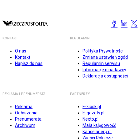
KONTAKT
REGULAMIN
O nas
Polityka Prywatności
Kontakt
Zmiana ustawień zgód
Napisz do nas
Regulamin serwisu
Informacje o nadawcy
Deklaracja dostępności
REKLAMA I PRENUMERATA
PARTNERZY
Reklama
E-kiosk.pl
Ogłoszenia
E-gazety.pl
Prenumerata
Nexto.pl
Archiwum
Mała księgowość
Kancelarierp.pl
Wieści Rolnicze