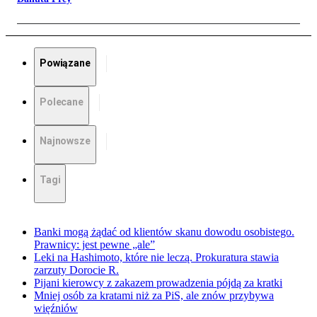
Powiązane
Polecane
Najnowsze
Tagi
Banki mogą żądać od klientów skanu dowodu osobistego.
Prawnicy: jest pewne „ale”
Leki na Hashimoto, które nie leczą. Prokuratura stawia
zarzuty Dorocie R.
Pijani kierowcy z zakazem prowadzenia pójdą za kratki
Mniej osób za kratami niż za PiS, ale znów przybywa
więźniów