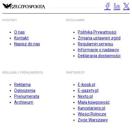
KONTAKT
REGULAMIN
O nas
Polityka Prywatności
Kontakt
Zmiana ustawień zgód
Napisz do nas
Regulamin serwisu
Informacje o nadawcy
Deklaracja dostępności
REKLAMA I PRENUMERATA
PARTNERZY
Reklama
E-kiosk.pl
Ogłoszenia
E-gazety.pl
Prenumerata
Nexto.pl
Archiwum
Mała księgowość
Kancelarierp.pl
Wieści Rolnicze
Życie Warszawy