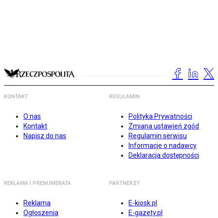
KONTAKT
REGULAMIN
O nas
Polityka Prywatności
Kontakt
Zmiana ustawień zgód
Napisz do nas
Regulamin serwisu
Informacje o nadawcy
Deklaracja dostępności
REKLAMA I PRENUMERATA
PARTNERZY
Reklama
E-kiosk.pl
Ogłoszenia
E-gazety.pl