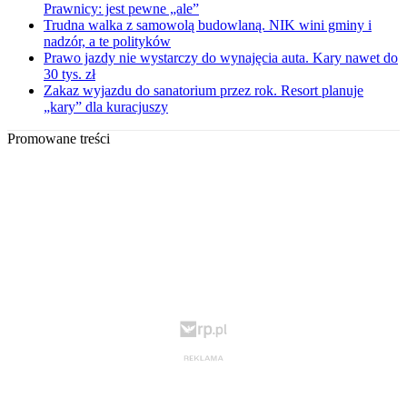
Prawnicy: jest pewne „ale”
Trudna walka z samowolą budowlaną. NIK wini gminy i
nadzór, a te polityków
Prawo jazdy nie wystarczy do wynajęcia auta. Kary nawet do
30 tys. zł
Zakaz wyjazdu do sanatorium przez rok. Resort planuje
„kary” dla kuracjuszy
Promowane treści