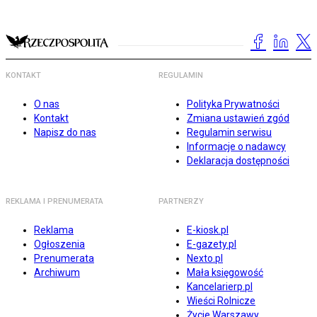
KONTAKT
REGULAMIN
O nas
Polityka Prywatności
Kontakt
Zmiana ustawień zgód
Napisz do nas
Regulamin serwisu
Informacje o nadawcy
Deklaracja dostępności
REKLAMA I PRENUMERATA
PARTNERZY
Reklama
E-kiosk.pl
Ogłoszenia
E-gazety.pl
Prenumerata
Nexto.pl
Archiwum
Mała księgowość
Kancelarierp.pl
Wieści Rolnicze
Życie Warszawy