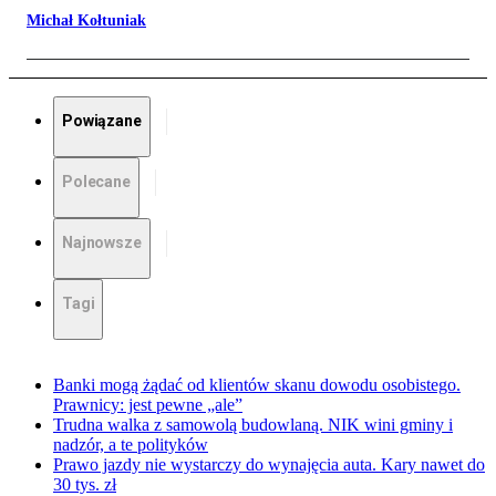
Michał Kołtuniak
Powiązane
Polecane
Najnowsze
Tagi
Banki mogą żądać od klientów skanu dowodu osobistego.
Prawnicy: jest pewne „ale”
Trudna walka z samowolą budowlaną. NIK wini gminy i
nadzór, a te polityków
Prawo jazdy nie wystarczy do wynajęcia auta. Kary nawet do
30 tys. zł