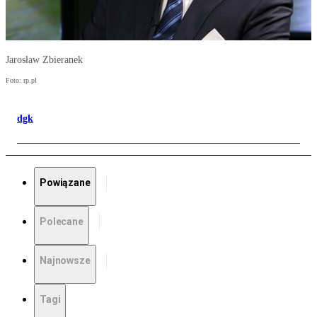
Jarosław Zbieranek
Foto: rp.pl
dgk
Powiązane
Polecane
Najnowsze
Tagi