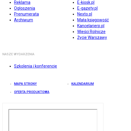
Reklama
E-kiosk.pl
Ogłoszenia
E-gazety.pl
Prenumerata
Nexto.pl
Archiwum
Mała księgowość
Kancelarierp.pl
Wieści Rolnicze
Życie Warszawy
NASZE WYDARZENIA
Szkolenia i konferencje
MAPA STRONY
KALENDARIUM
OFERTA PRODUKTOWA