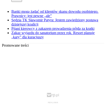
Banki mogą żądać od klientów skanu dowodu osobistego.
Prawnicy: jest pewne „ale”
Sędzia TK Sławomir Patyra: Jestem zawiedziony postawą
dzisiejszej koalicji
Pijani kierowcy z zakazem prowadzenia pójdą za kratki
Zakaz wyjazdu do sanatorium przez rok. Resort planuje
„kary” dla kuracjuszy
Promowane treści