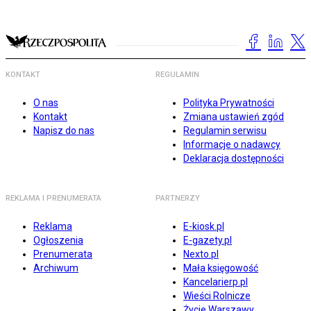
KONTAKT
REGULAMIN
O nas
Polityka Prywatności
Kontakt
Zmiana ustawień zgód
Napisz do nas
Regulamin serwisu
Informacje o nadawcy
Deklaracja dostępności
REKLAMA I PRENUMERATA
PARTNERZY
Reklama
E-kiosk.pl
Ogłoszenia
E-gazety.pl
Prenumerata
Nexto.pl
Archiwum
Mała księgowość
Kancelarierp.pl
Wieści Rolnicze
Życie Warszawy