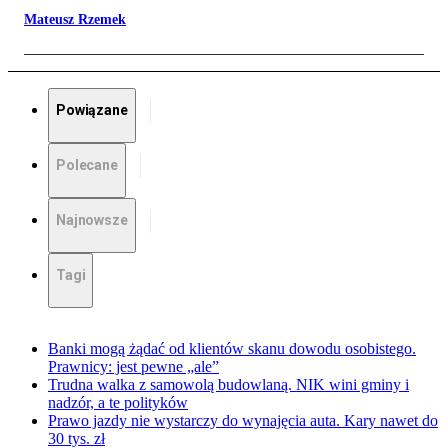
Mateusz Rzemek
Powiązane
Polecane
Najnowsze
Tagi
Banki mogą żądać od klientów skanu dowodu osobistego.
Prawnicy: jest pewne „ale”
Trudna walka z samowolą budowlaną. NIK wini gminy i
nadzór, a te polityków
Prawo jazdy nie wystarczy do wynajęcia auta. Kary nawet do
30 tys. zł