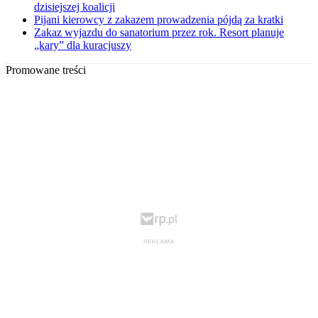
dzisiejszej koalicji
Pijani kierowcy z zakazem prowadzenia pójdą za kratki
Zakaz wyjazdu do sanatorium przez rok. Resort planuje
„kary” dla kuracjuszy
Promowane treści