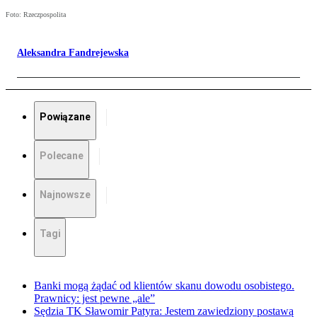
Foto: Rzeczpospolita
Aleksandra Fandrejewska
Powiązane
Polecane
Najnowsze
Tagi
Banki mogą żądać od klientów skanu dowodu osobistego.
Prawnicy: jest pewne „ale”
Sędzia TK Sławomir Patyra: Jestem zawiedziony postawą