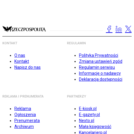
KONTAKT
REGULAMIN
O nas
Polityka Prywatności
Kontakt
Zmiana ustawień zgód
Napisz do nas
Regulamin serwisu
Informacje o nadawcy
Deklaracja dostępności
REKLAMA I PRENUMERATA
PARTNERZY
Reklama
E-kiosk.pl
Ogłoszenia
E-gazety.pl
Prenumerata
Nexto.pl
Archiwum
Mała księgowość
Kancelarierp.pl