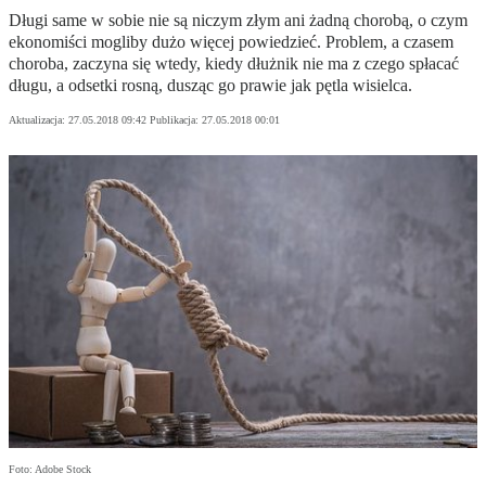
Długi same w sobie nie są niczym złym ani żadną chorobą, o czym
ekonomiści mogliby dużo więcej powiedzieć. Problem, a czasem
choroba, zaczyna się wtedy, kiedy dłużnik nie ma z czego spłacać
długu, a odsetki rosną, dusząc go prawie jak pętla wisielca.
Aktualizacja:
27.05.2018 09:42
Publikacja:
27.05.2018 00:01
Foto: Adobe Stock