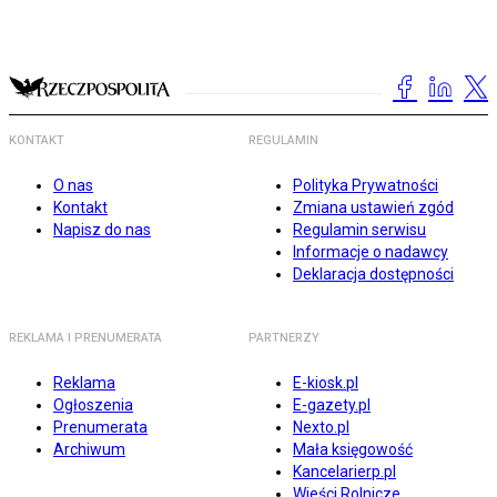
KONTAKT
REGULAMIN
O nas
Polityka Prywatności
Kontakt
Zmiana ustawień zgód
Napisz do nas
Regulamin serwisu
Informacje o nadawcy
Deklaracja dostępności
REKLAMA I PRENUMERATA
PARTNERZY
Reklama
E-kiosk.pl
Ogłoszenia
E-gazety.pl
Prenumerata
Nexto.pl
Archiwum
Mała księgowość
Kancelarierp.pl
Wieści Rolnicze