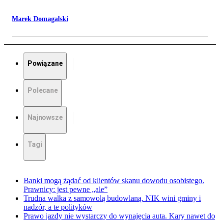
Marek Domagalski
Powiązane
Polecane
Najnowsze
Tagi
Banki mogą żądać od klientów skanu dowodu osobistego.
Prawnicy: jest pewne „ale”
Trudna walka z samowolą budowlaną. NIK wini gminy i
nadzór, a te polityków
Prawo jazdy nie wystarczy do wynajęcia auta. Kary nawet do