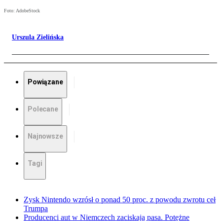
Foto: AdobeStock
Urszula Zielińska
Powiązane
Polecane
Najnowsze
Tagi
Zysk Nintendo wzrósł o ponad 50 proc. z powodu zwrotu ceł
Trumpa
Producenci aut w Niemczech zaciskają pasa. Potężne