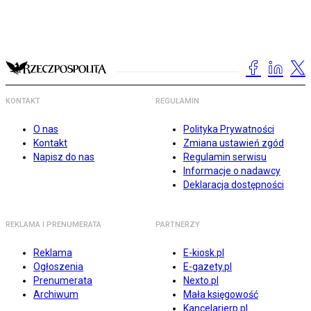
KONTAKT
REGULAMIN
O nas
Polityka Prywatności
Kontakt
Zmiana ustawień zgód
Napisz do nas
Regulamin serwisu
Informacje o nadawcy
Deklaracja dostępności
REKLAMA I PRENUMERATA
PARTNERZY
Reklama
E-kiosk.pl
Ogłoszenia
E-gazety.pl
Prenumerata
Nexto.pl
Archiwum
Mała księgowość
Kancelarierp.pl