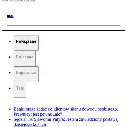
Foto: PAP/Leszek Szymański
mat
Powiązane
Polecane
Najnowsze
Tagi
Banki mogą żądać od klientów skanu dowodu osobistego.
Prawnicy: jest pewne „ale”
Sędzia TK Sławomir Patyra: Jestem zawiedziony postawą
dzisiejszej koalicji