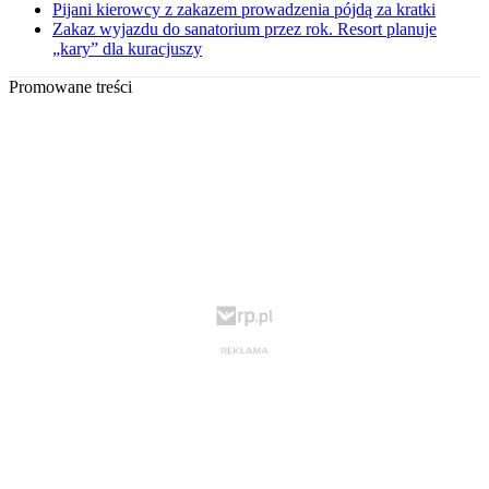
Pijani kierowcy z zakazem prowadzenia pójdą za kratki
Zakaz wyjazdu do sanatorium przez rok. Resort planuje
„kary” dla kuracjuszy
Promowane treści