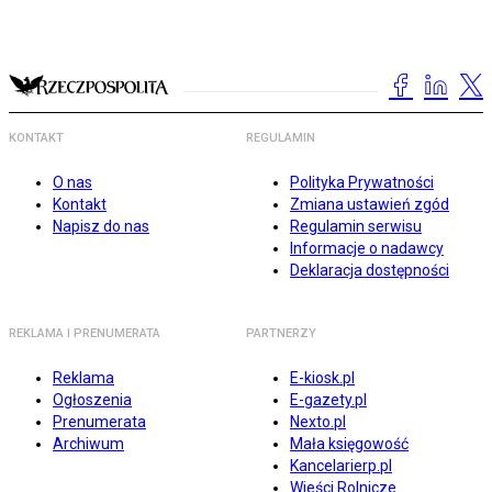
KONTAKT
REGULAMIN
O nas
Polityka Prywatności
Kontakt
Zmiana ustawień zgód
Napisz do nas
Regulamin serwisu
Informacje o nadawcy
Deklaracja dostępności
REKLAMA I PRENUMERATA
PARTNERZY
Reklama
E-kiosk.pl
Ogłoszenia
E-gazety.pl
Prenumerata
Nexto.pl
Archiwum
Mała księgowość
Kancelarierp.pl
Wieści Rolnicze