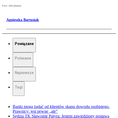
Foto: Adwokatura
Agnieszka Bartusiak
Powiązane
Polecane
Najnowsze
Tagi
Banki mogą żądać od klientów skanu dowodu osobistego.
Prawnicy: jest pewne „ale”
Sędzia TK Sławomir Patyra: Jestem zawiedziony postawą