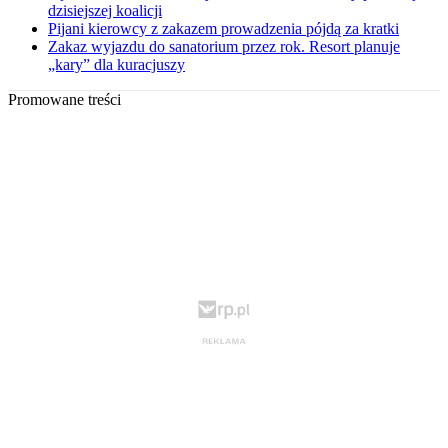
dzisiejszej koalicji
Pijani kierowcy z zakazem prowadzenia pójdą za kratki
Zakaz wyjazdu do sanatorium przez rok. Resort planuje
„kary” dla kuracjuszy
Promowane treści