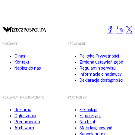
KONTAKT
REGULAMIN
O nas
Polityka Prywatności
Kontakt
Zmiana ustawień zgód
Napisz do nas
Regulamin serwisu
Informacje o nadawcy
Deklaracja dostępności
REKLAMA I PRENUMERATA
PARTNERZY
Reklama
E-kiosk.pl
Ogłoszenia
E-gazety.pl
Prenumerata
Nexto.pl
Archiwum
Mała księgowość
Kancelarierp.pl