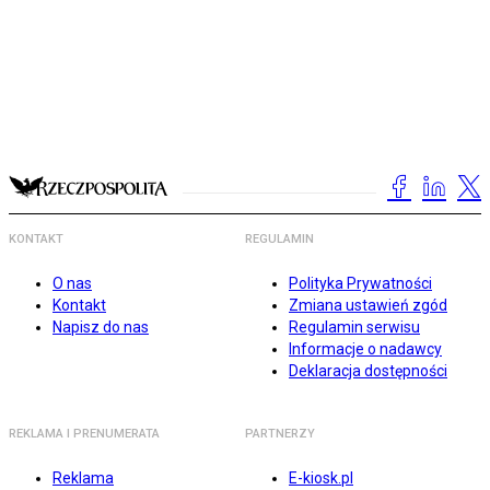
KONTAKT
REGULAMIN
O nas
Polityka Prywatności
Kontakt
Zmiana ustawień zgód
Napisz do nas
Regulamin serwisu
Informacje o nadawcy
Deklaracja dostępności
REKLAMA I PRENUMERATA
PARTNERZY
Reklama
E-kiosk.pl