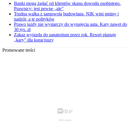
Banki mogą żądać od klientów skanu dowodu osobistego.
Prawnicy: jest pewne „ale”
Trudna walka z samowolą budowlaną. NIK wini gminy i
nadzór, a te polityków
Prawo jazdy nie wystarczy do wynajęcia auta. Kary nawet do
30 tys. zł
Zakaz wyjazdu do sanatorium przez rok. Resort planuje
„kary” dla kuracjuszy
Promowane treści