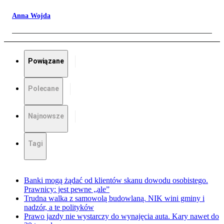
Anna Wojda
Powiązane
Polecane
Najnowsze
Tagi
Banki mogą żądać od klientów skanu dowodu osobistego.
Prawnicy: jest pewne „ale”
Trudna walka z samowolą budowlaną. NIK wini gminy i
nadzór, a te polityków
Prawo jazdy nie wystarczy do wynajęcia auta. Kary nawet do