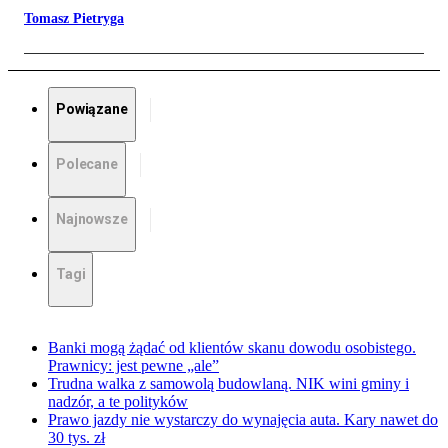
Tomasz Pietryga
Powiązane
Polecane
Najnowsze
Tagi
Banki mogą żądać od klientów skanu dowodu osobistego.
Prawnicy: jest pewne „ale”
Trudna walka z samowolą budowlaną. NIK wini gminy i
nadzór, a te polityków
Prawo jazdy nie wystarczy do wynajęcia auta. Kary nawet do
30 tys. zł