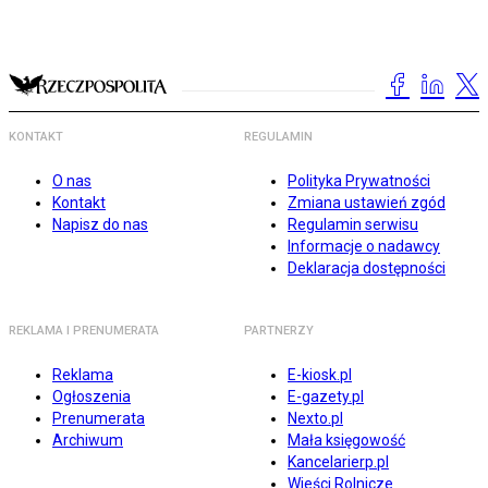
KONTAKT
REGULAMIN
O nas
Polityka Prywatności
Kontakt
Zmiana ustawień zgód
Napisz do nas
Regulamin serwisu
Informacje o nadawcy
Deklaracja dostępności
REKLAMA I PRENUMERATA
PARTNERZY
Reklama
E-kiosk.pl
Ogłoszenia
E-gazety.pl
Prenumerata
Nexto.pl
Archiwum
Mała księgowość
Kancelarierp.pl
Wieści Rolnicze