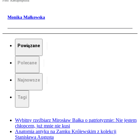
Foto: Rzeczpospolita
Monika Małkowska
Powiązane
Polecane
Najnowsze
Tagi
Wybitny rzeźbiarz Mirosław Bałka o patriotyzmie: Nie jestem
chłopcem, już mnie nie kusi
Anatomia antyku na Zamku Królewskim z kolekcji
Stanisława Augusta