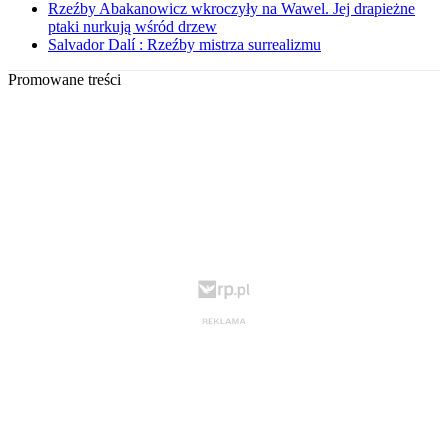
Rzeźby Abakanowicz wkroczyły na Wawel. Jej drapieżne
ptaki nurkują wśród drzew
Salvador Dalí : Rzeźby mistrza surrealizmu
Promowane treści