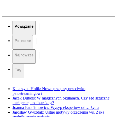
Powiązane
Polecane
Najnowsze
Tagi
Katarzyna Holik: Nowe przepisy przeciwko
patostreamingowi
Jacek Dubois: W magicznych okularach. Czy sąd sztucznej
inteligencji to abstrakcja?
Joanna Parafianowicz: Wysyp ekspertów od… życia
Jarosław Gwizdak: Ustne motywy orzeczenia ws. Żaka
spełniły swoje zadanie