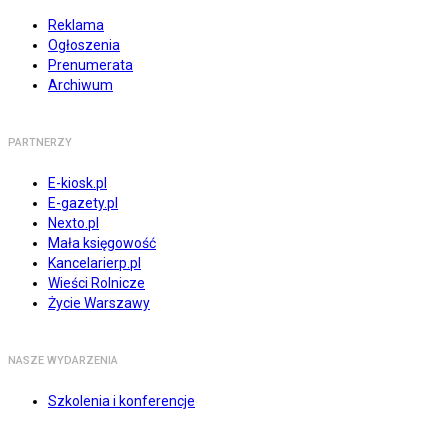
Reklama
Ogłoszenia
Prenumerata
Archiwum
PARTNERZY
E-kiosk.pl
E-gazety.pl
Nexto.pl
Mała księgowość
Kancelarierp.pl
Wieści Rolnicze
Życie Warszawy
NASZE WYDARZENIA
Szkolenia i konferencje