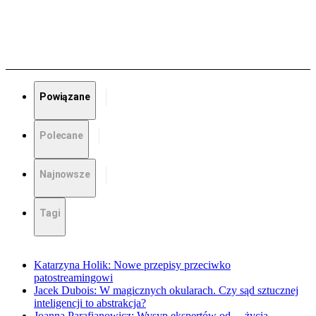
Powiązane
Polecane
Najnowsze
Tagi
Katarzyna Holik: Nowe przepisy przeciwko
patostreamingowi
Jacek Dubois: W magicznych okularach. Czy sąd sztucznej
inteligencji to abstrakcja?
Joanna Parafianowicz: Wysyp ekspertów od… życia