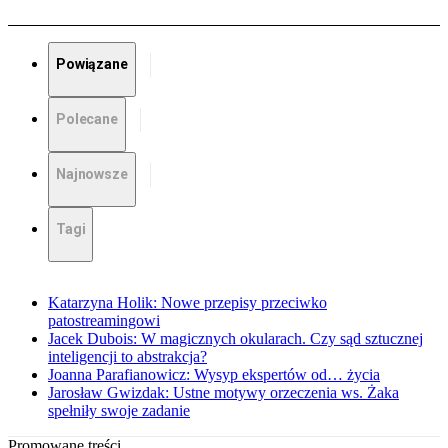
Powiązane
Polecane
Najnowsze
Tagi
Katarzyna Holik: Nowe przepisy przeciwko
patostreamingowi
Jacek Dubois: W magicznych okularach. Czy sąd sztucznej
inteligencji to abstrakcja?
Joanna Parafianowicz: Wysyp ekspertów od… życia
Jarosław Gwizdak: Ustne motywy orzeczenia ws. Żaka
spełniły swoje zadanie
Promowane treści