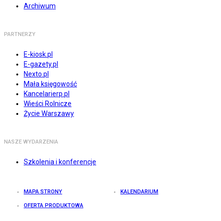
Archiwum
PARTNERZY
E-kiosk.pl
E-gazety.pl
Nexto.pl
Mała księgowość
Kancelarierp.pl
Wieści Rolnicze
Życie Warszawy
NASZE WYDARZENIA
Szkolenia i konferencje
MAPA STRONY
KALENDARIUM
OFERTA PRODUKTOWA