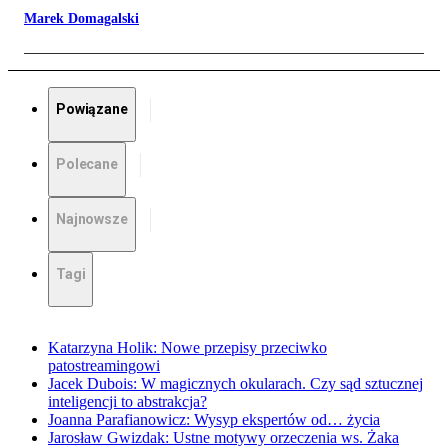
Marek Domagalski
Powiązane
Polecane
Najnowsze
Tagi
Katarzyna Holik: Nowe przepisy przeciwko
patostreamingowi
Jacek Dubois: W magicznych okularach. Czy sąd sztucznej
inteligencji to abstrakcja?
Joanna Parafianowicz: Wysyp ekspertów od… życia
Jarosław Gwizdak: Ustne motywy orzeczenia ws. Żaka