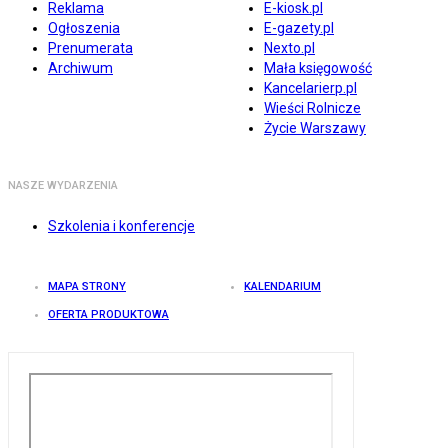
Reklama
E-kiosk.pl
Ogłoszenia
E-gazety.pl
Prenumerata
Nexto.pl
Archiwum
Mała księgowość
Kancelarierp.pl
Wieści Rolnicze
Życie Warszawy
NASZE WYDARZENIA
Szkolenia i konferencje
MAPA STRONY
KALENDARIUM
OFERTA PRODUKTOWA