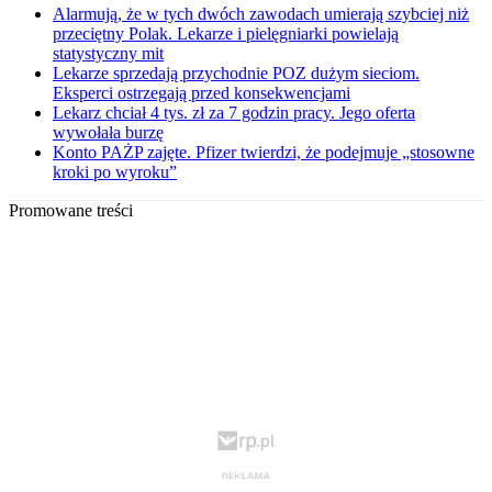
Alarmują, że w tych dwóch zawodach umierają szybciej niż
przeciętny Polak. Lekarze i pielęgniarki powielają
statystyczny mit
Lekarze sprzedają przychodnie POZ dużym sieciom.
Eksperci ostrzegają przed konsekwencjami
Lekarz chciał 4 tys. zł za 7 godzin pracy. Jego oferta
wywołała burzę
Konto PAŻP zajęte. Pfizer twierdzi, że podejmuje „stosowne
kroki po wyroku”
Promowane treści