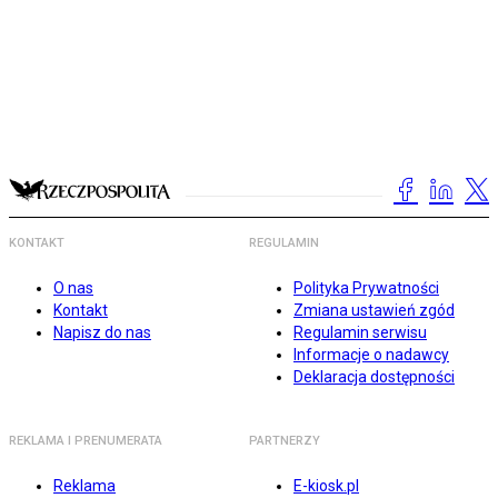
KONTAKT
REGULAMIN
O nas
Polityka Prywatności
Kontakt
Zmiana ustawień zgód
Napisz do nas
Regulamin serwisu
Informacje o nadawcy
Deklaracja dostępności
REKLAMA I PRENUMERATA
PARTNERZY
Reklama
E-kiosk.pl