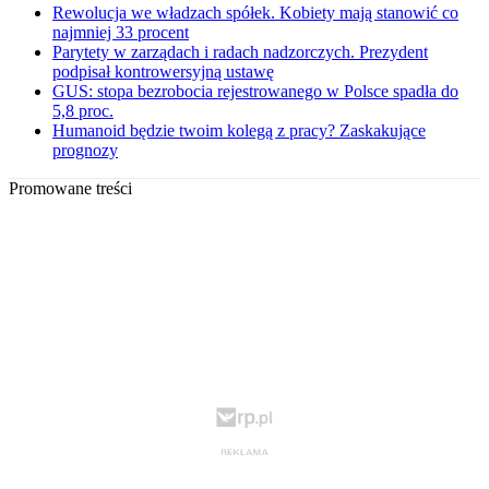
Rewolucja we władzach spółek. Kobiety mają stanowić co
najmniej 33 procent
Parytety w zarządach i radach nadzorczych. Prezydent
podpisał kontrowersyjną ustawę
GUS: stopa bezrobocia rejestrowanego w Polsce spadła do
5,8 proc.
Humanoid będzie twoim kolegą z pracy? Zaskakujące
prognozy
Promowane treści