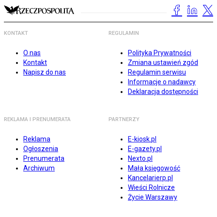
KONTAKT
REGULAMIN
O nas
Polityka Prywatności
Kontakt
Zmiana ustawień zgód
Napisz do nas
Regulamin serwisu
Informacje o nadawcy
Deklaracja dostępności
REKLAMA I PRENUMERATA
PARTNERZY
Reklama
E-kiosk.pl
Ogłoszenia
E-gazety.pl
Prenumerata
Nexto.pl
Archiwum
Mała księgowość
Kancelarierp.pl
Wieści Rolnicze
Życie Warszawy