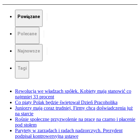
Powiązane
Polecane
Najnowsze
Tagi
Rewolucja we władzach spółek. Kobiety mają stanowić co
najmniej 33 procent
Co piąty Polak będzie świętował Dzień Pracoholika
Juniorzy mają coraz trudniej. Firmy chcą doświadczenia już
na starcie
Rośnie społeczne przyzwolenie na pracę na czarno i płacenie
pod stołem
Parytety w zarządach i radach nadzorczych. Prezydent
podpisał kontrowersyjną ustawę