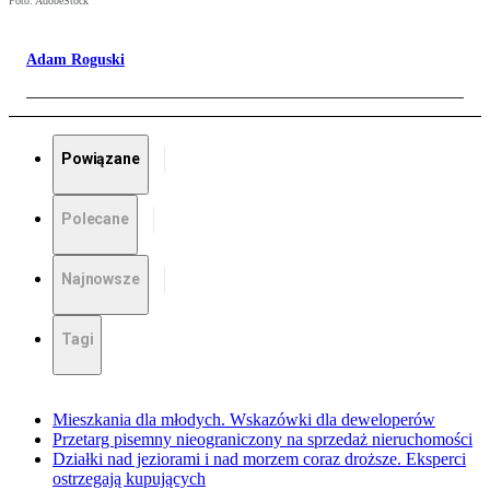
Foto: AdobeStock
Adam Roguski
Powiązane
Polecane
Najnowsze
Tagi
Mieszkania dla młodych. Wskazówki dla deweloperów
Przetarg pisemny nieograniczony na sprzedaż nieruchomości
Działki nad jeziorami i nad morzem coraz droższe. Eksperci
ostrzegają kupujących