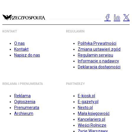
KONTAKT
REGULAMIN
O nas
Polityka Prywatności
Kontakt
Zmiana ustawień zgód
Napisz do nas
Regulamin serwisu
Informacje o nadawcy
Deklaracja dostępności
REKLAMA I PRENUMERATA
PARTNERZY
Reklama
E-kiosk.pl
Ogłoszenia
E-gazety.pl
Prenumerata
Nexto.pl
Archiwum
Mała księgowość
Kancelarierp.pl
Wieści Rolnicze
Życie Warszawy