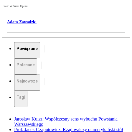
Foto: W Sieci Opinii
Adam Zawadzki
Powiązane
Polecane
Najnowsze
Tagi
Jarosław Kuisz: Współczesny sens wybuchu Powstania
Warszawskiego
Prof. Jacek Czaputowicz: Rząd walczy o amerykański stół