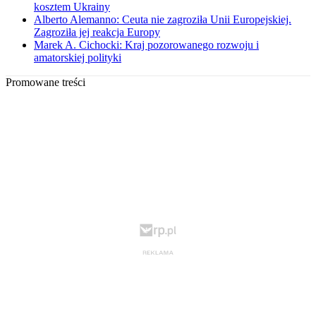
kosztem Ukrainy
Alberto Alemanno: Ceuta nie zagroziła Unii Europejskiej.
Zagroziła jej reakcja Europy
Marek A. Cichocki: Kraj pozorowanego rozwoju i
amatorskiej polityki
Promowane treści