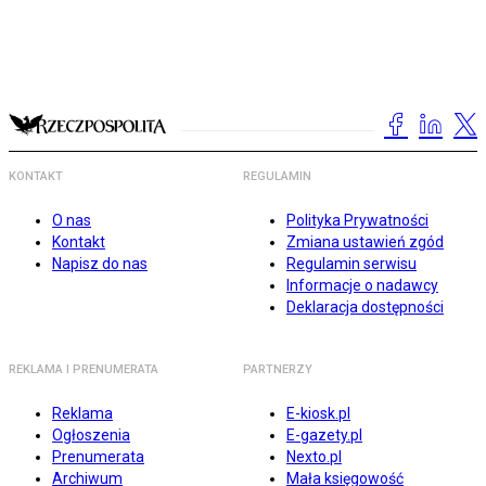
KONTAKT
REGULAMIN
O nas
Polityka Prywatności
Kontakt
Zmiana ustawień zgód
Napisz do nas
Regulamin serwisu
Informacje o nadawcy
Deklaracja dostępności
REKLAMA I PRENUMERATA
PARTNERZY
Reklama
E-kiosk.pl
Ogłoszenia
E-gazety.pl
Prenumerata
Nexto.pl
Archiwum
Mała księgowość