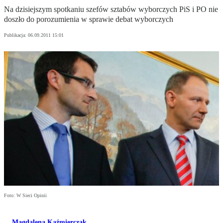
Na dzisiejszym spotkaniu szefów sztabów wyborczych PiS i PO nie
doszło do porozumienia w sprawie debat wyborczych
Publikacja:
06.09.2011 15:01
Foto: W Sieci Opinii
Magdalena Kaźmierczak