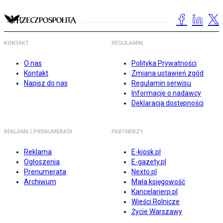
KONTAKT
REGULAMIN
O nas
Polityka Prywatności
Kontakt
Zmiana ustawień zgód
Napisz do nas
Regulamin serwisu
Informacje o nadawcy
Deklaracja dostępności
REKLAMA I PRENUMERATA
PARTNERZY
Reklama
E-kiosk.pl
Ogłoszenia
E-gazety.pl
Prenumerata
Nexto.pl
Archiwum
Mała księgowość
Kancelarierp.pl
Wieści Rolnicze
Życie Warszawy