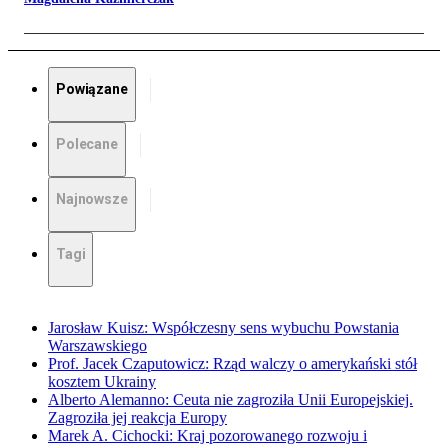
Powiązane
Polecane
Najnowsze
Tagi
Jarosław Kuisz: Współczesny sens wybuchu Powstania
Warszawskiego
Prof. Jacek Czaputowicz: Rząd walczy o amerykański stół
kosztem Ukrainy
Alberto Alemanno: Ceuta nie zagroziła Unii Europejskiej.
Zagroziła jej reakcja Europy
Marek A. Cichocki: Kraj pozorowanego rozwoju i