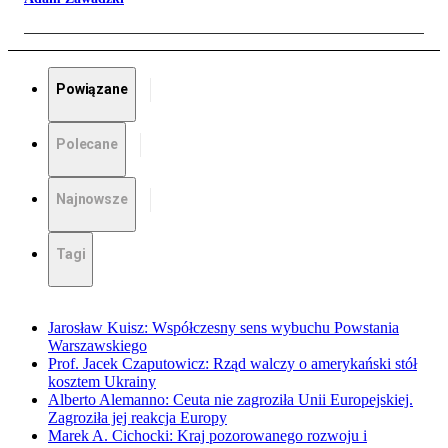
Powiązane
Polecane
Najnowsze
Tagi
Jarosław Kuisz: Współczesny sens wybuchu Powstania
Warszawskiego
Prof. Jacek Czaputowicz: Rząd walczy o amerykański stół
kosztem Ukrainy
Alberto Alemanno: Ceuta nie zagroziła Unii Europejskiej.
Zagroziła jej reakcja Europy
Marek A. Cichocki: Kraj pozorowanego rozwoju i