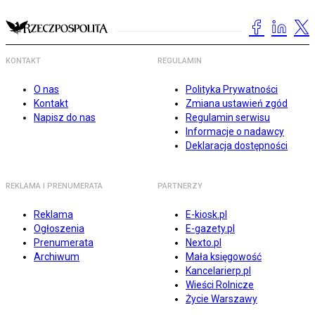
KONTAKT
REGULAMIN
O nas
Polityka Prywatności
Kontakt
Zmiana ustawień zgód
Napisz do nas
Regulamin serwisu
Informacje o nadawcy
Deklaracja dostępności
REKLAMA I PRENUMERATA
PARTNERZY
Reklama
E-kiosk.pl
Ogłoszenia
E-gazety.pl
Prenumerata
Nexto.pl
Archiwum
Mała księgowość
Kancelarierp.pl
Wieści Rolnicze
Życie Warszawy