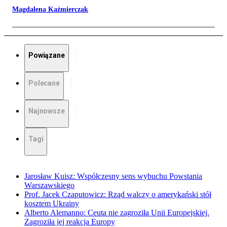
Magdalena Kaźmierczak
Powiązane
Polecane
Najnowsze
Tagi
Jarosław Kuisz: Współczesny sens wybuchu Powstania
Warszawskiego
Prof. Jacek Czaputowicz: Rząd walczy o amerykański stół
kosztem Ukrainy
Alberto Alemanno: Ceuta nie zagroziła Unii Europejskiej.
Zagroziła jej reakcja Europy