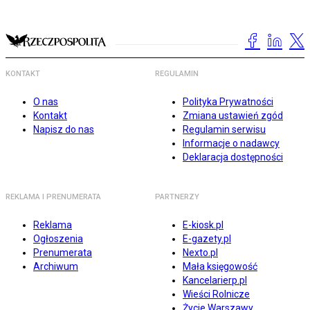
KONTAKT
REGULAMIN
O nas
Polityka Prywatności
Kontakt
Zmiana ustawień zgód
Napisz do nas
Regulamin serwisu
Informacje o nadawcy
Deklaracja dostępności
REKLAMA I PRENUMERATA
PARTNERZY
Reklama
E-kiosk.pl
Ogłoszenia
E-gazety.pl
Prenumerata
Nexto.pl
Archiwum
Mała księgowość
Kancelarierp.pl
Wieści Rolnicze
Życie Warszawy