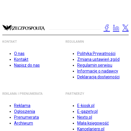
KONTAKT
REGULAMIN
O nas
Polityka Prywatności
Kontakt
Zmiana ustawień zgód
Napisz do nas
Regulamin serwisu
Informacje o nadawcy
Deklaracja dostępności
REKLAMA I PRENUMERATA
PARTNERZY
Reklama
E-kiosk.pl
Ogłoszenia
E-gazety.pl
Prenumerata
Nexto.pl
Archiwum
Mała księgowość
Kancelarierp.pl