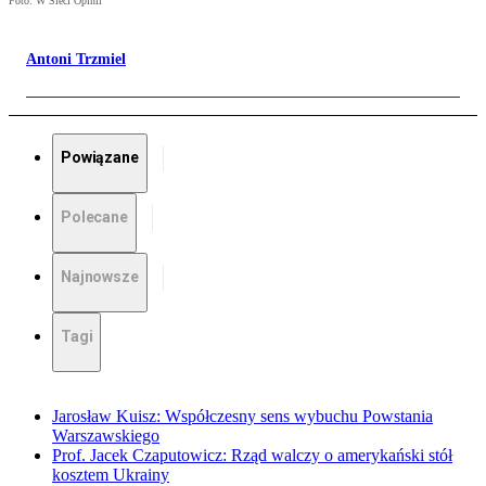
Foto: W Sieci Opinii
Antoni Trzmiel
Powiązane
Polecane
Najnowsze
Tagi
Jarosław Kuisz: Współczesny sens wybuchu Powstania
Warszawskiego
Prof. Jacek Czaputowicz: Rząd walczy o amerykański stół
kosztem Ukrainy