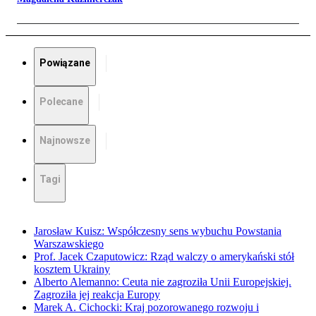
Powiązane
Polecane
Najnowsze
Tagi
Jarosław Kuisz: Współczesny sens wybuchu Powstania
Warszawskiego
Prof. Jacek Czaputowicz: Rząd walczy o amerykański stół
kosztem Ukrainy
Alberto Alemanno: Ceuta nie zagroziła Unii Europejskiej.
Zagroziła jej reakcja Europy
Marek A. Cichocki: Kraj pozorowanego rozwoju i