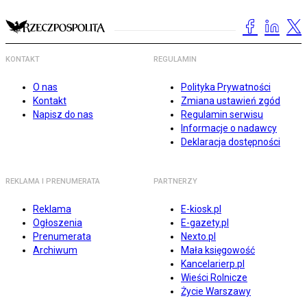
KONTAKT
REGULAMIN
O nas
Polityka Prywatności
Kontakt
Zmiana ustawień zgód
Napisz do nas
Regulamin serwisu
Informacje o nadawcy
Deklaracja dostępności
REKLAMA I PRENUMERATA
PARTNERZY
Reklama
E-kiosk.pl
Ogłoszenia
E-gazety.pl
Prenumerata
Nexto.pl
Archiwum
Mała księgowość
Kancelarierp.pl
Wieści Rolnicze
Życie Warszawy