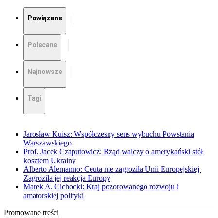
Powiązane
Polecane
Najnowsze
Tagi
Jarosław Kuisz: Współczesny sens wybuchu Powstania
Warszawskiego
Prof. Jacek Czaputowicz: Rząd walczy o amerykański stół
kosztem Ukrainy
Alberto Alemanno: Ceuta nie zagroziła Unii Europejskiej.
Zagroziła jej reakcja Europy
Marek A. Cichocki: Kraj pozorowanego rozwoju i
amatorskiej polityki
Promowane treści