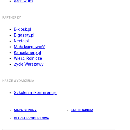
Archiwum
PARTNERZY
E-kiosk.pl
E-gazety.pl
Nexto.pl
Mała księgowość
Kancelarierp.pl
Wieści Rolnicze
Życie Warszawy
NASZE WYDARZENIA
Szkolenia i konferencje
MAPA STRONY
KALENDARIUM
OFERTA PRODUKTOWA