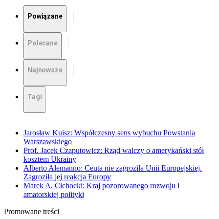
Powiązane
Polecane
Najnowsze
Tagi
Jarosław Kuisz: Współczesny sens wybuchu Powstania
Warszawskiego
Prof. Jacek Czaputowicz: Rząd walczy o amerykański stół
kosztem Ukrainy
Alberto Alemanno: Ceuta nie zagroziła Unii Europejskiej.
Zagroziła jej reakcja Europy
Marek A. Cichocki: Kraj pozorowanego rozwoju i
amatorskiej polityki
Promowane treści