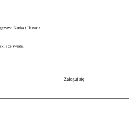
!
azyny: Nauka i Historia.
ki i ze świata.
Zaloguj się