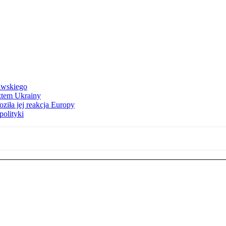
awskiego
ztem Ukrainy
ziła jej reakcja Europy
polityki