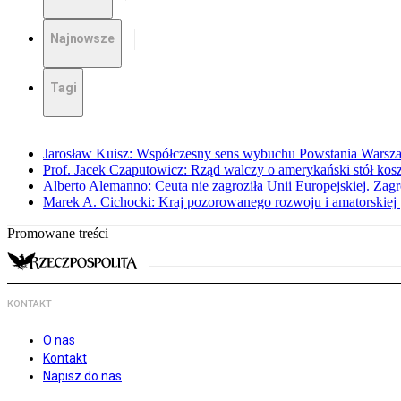
Najnowsze
Tagi
Jarosław Kuisz: Współczesny sens wybuchu Powstania Warsz
Prof. Jacek Czaputowicz: Rząd walczy o amerykański stół kos
Alberto Alemanno: Ceuta nie zagroziła Unii Europejskiej. Zagro
Marek A. Cichocki: Kraj pozorowanego rozwoju i amatorskiej 
Promowane treści
KONTAKT
O nas
Kontakt
Napisz do nas