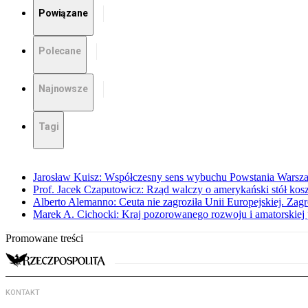
Powiązane
Polecane
Najnowsze
Tagi
Jarosław Kuisz: Współczesny sens wybuchu Powstania Warsz
Prof. Jacek Czaputowicz: Rząd walczy o amerykański stół kos
Alberto Alemanno: Ceuta nie zagroziła Unii Europejskiej. Zagro
Marek A. Cichocki: Kraj pozorowanego rozwoju i amatorskiej 
Promowane treści
KONTAKT