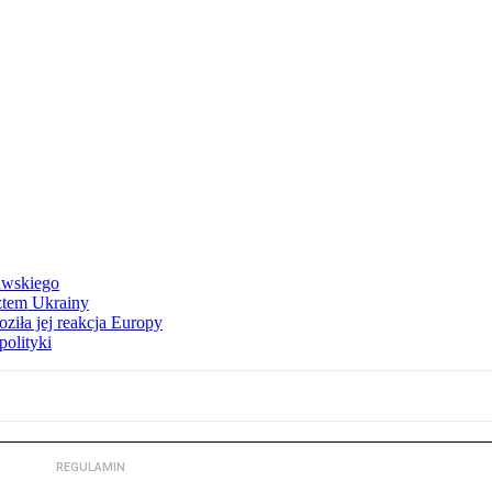
awskiego
ztem Ukrainy
ziła jej reakcja Europy
polityki
REGULAMIN