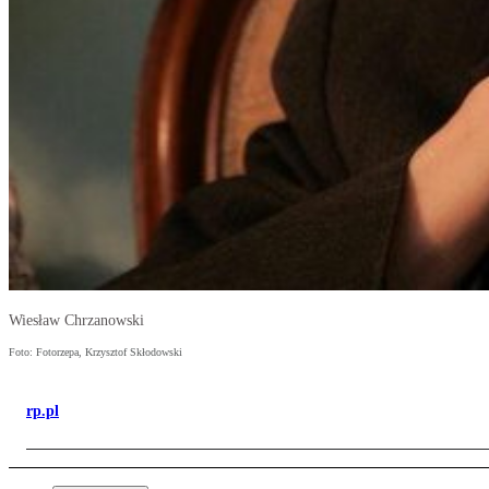
Wiesław Chrzanowski
Foto: Fotorzepa, Krzysztof Skłodowski
rp.pl