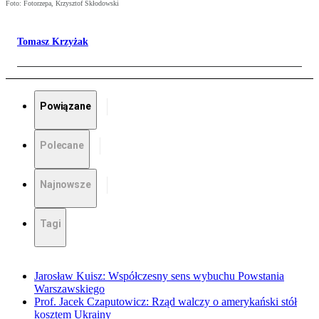
Foto: Fotorzepa, Krzysztof Skłodowski
Tomasz Krzyżak
Powiązane
Polecane
Najnowsze
Tagi
Jarosław Kuisz: Współczesny sens wybuchu Powstania
Warszawskiego
Prof. Jacek Czaputowicz: Rząd walczy o amerykański stół
kosztem Ukrainy