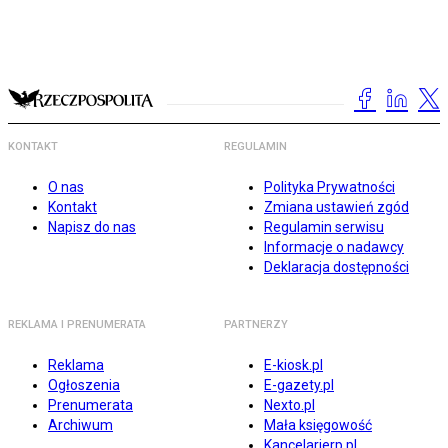
KONTAKT
REGULAMIN
O nas
Polityka Prywatności
Kontakt
Zmiana ustawień zgód
Napisz do nas
Regulamin serwisu
Informacje o nadawcy
Deklaracja dostępności
REKLAMA I PRENUMERATA
PARTNERZY
Reklama
E-kiosk.pl
Ogłoszenia
E-gazety.pl
Prenumerata
Nexto.pl
Archiwum
Mała księgowość
Kancelarierp.pl