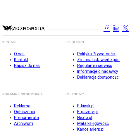
KONTAKT
REGULAMIN
O nas
Polityka Prywatności
Kontakt
Zmiana ustawień zgód
Napisz do nas
Regulamin serwisu
Informacje o nadawcy
Deklaracja dostępności
REKLAMA I PRENUMERATA
PARTNERZY
Reklama
E-kiosk.pl
Ogłoszenia
E-gazety.pl
Prenumerata
Nexto.pl
Archiwum
Mała księgowość
Kancelarierp.pl