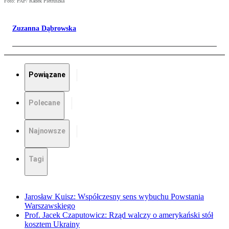
Foto: PAP/ Radek Pietruszka
Zuzanna Dąbrowska
Powiązane
Polecane
Najnowsze
Tagi
Jarosław Kuisz: Współczesny sens wybuchu Powstania
Warszawskiego
Prof. Jacek Czaputowicz: Rząd walczy o amerykański stół
kosztem Ukrainy