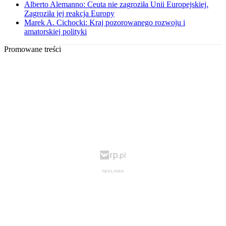
Alberto Alemanno: Ceuta nie zagroziła Unii Europejskiej.
Zagroziła jej reakcja Europy
Marek A. Cichocki: Kraj pozorowanego rozwoju i
amatorskiej polityki
Promowane treści