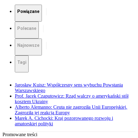
Powiązane
Polecane
Najnowsze
Tagi
Jarosław Kuisz: Współczesny sens wybuchu Powstania
Warszawskiego
Prof. Jacek Czaputowicz: Rząd walczy o amerykański stół
kosztem Ukrainy
Alberto Alemanno: Ceuta nie zagroziła Unii Europejskiej.
Zagroziła jej reakcja Europy
Marek A. Cichocki: Kraj pozorowanego rozwoju i
amatorskiej polityki
Promowane treści