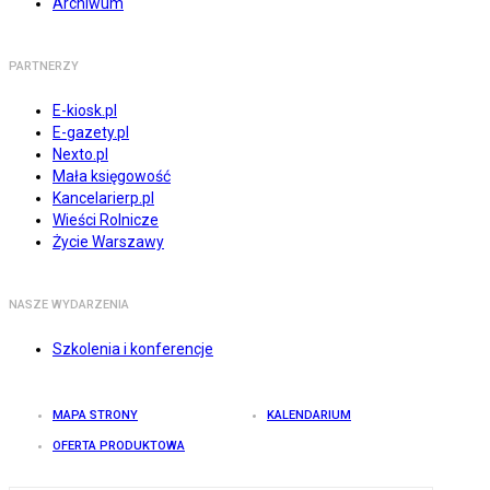
Archiwum
PARTNERZY
E-kiosk.pl
E-gazety.pl
Nexto.pl
Mała księgowość
Kancelarierp.pl
Wieści Rolnicze
Życie Warszawy
NASZE WYDARZENIA
Szkolenia i konferencje
MAPA STRONY
KALENDARIUM
OFERTA PRODUKTOWA